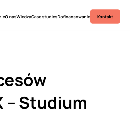
Kontakt
nie
O nas
Wiedza
Case studies
Dofinansowanie
ocesów
X – Studium