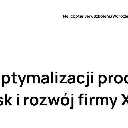
Helicopter view
Szkolenia
Wdroże
optymalizacji pr
k i rozwój firmy 