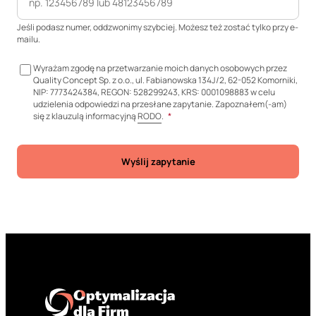
Jeśli podasz numer, oddzwonimy szybciej. Możesz też zostać tylko przy e-
mailu.
Wyrażam zgodę na przetwarzanie moich danych osobowych przez
Quality Concept Sp. z o.o., ul. Fabianowska 134J/2, 62-052 Komorniki,
NIP: 7773424384, REGON: 528299243, KRS: 0001098883 w celu
udzielenia odpowiedzi na przesłane zapytanie. Zapoznałem(-am)
się z klauzulą informacyjną
RODO
.
*
Wyślij zapytanie