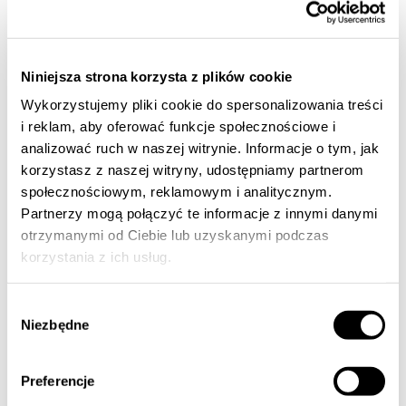
i zarządczych. Warto skorzystać z międzynarodowych
standardów raportowania, takich jak GRI (Global Reporting
Initiative) czy SASB (Sustainability Accounting Standards
Board), które pomagają uporządkować dane i ułatwiają ich
porównywalność. Ważne jest również zaangażowanie zespołu
Niniejsza strona korzysta z plików cookie
w proces raportowania, aby zapewnić dokładność
Wykorzystujemy pliki cookie do spersonalizowania treści
i przejrzystość przekazywanych informacji.
i reklam, aby oferować funkcje społecznościowe i
analizować ruch w naszej witrynie. Informacje o tym, jak
Rola zespołu w raportowaniu ESG
korzystasz z naszej witryny, udostępniamy partnerom
społecznościowym, reklamowym i analitycznym.
Raportowanie ESG to proces, który wymaga zaangażowania
Partnerzy mogą połączyć te informacje z innymi danymi
pracowników na każdym szczeblu organizacji. Pracownicy
otrzymanymi od Ciebie lub uzyskanymi podczas
działów produkcji, logistyki, HR czy finansów dostarczają
korzystania z ich usług.
kluczowe dane i pomagają w identyfikacji obszarów do
poprawy. Regularne szkolenia i warsztaty podnoszą
świadomość zespołu na temat celów ESG, a także budują
Wybór
kulturę odpowiedzialności, która wspiera realizację strategii
Niezbędne
zgody
zrównoważonego rozwoju.
Preferencje