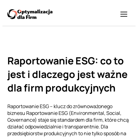
Helicopter view
Szkolenia
Wdrożenie
Raportowanie ESG: co to
O nas
jest i dlaczego jest ważne
Wiedza
Case studies
dla firm produkcyjnych
Dofinansowanie
Raportowanie ESG – klucz do zrównoważonego
Kontakt
biznesu Raportowanie ESG (Environmental, Social,
Governance) staje się standardem dla firm, które chcą
działać odpowiedzialnie i transparentnie. Dla
przedsiębiorstw produkcyjnych to nie tylko sposób na