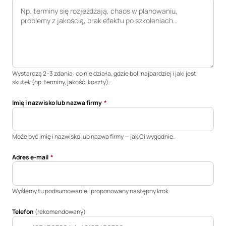
Wystarczą 2–3 zdania: co nie działa, gdzie boli najbardziej i jaki jest
skutek (np. terminy, jakość, koszty).
*
*
(opcjonalne)
*
Imię i nazwisko lub nazwa firmy
*
Tak
Nie
Może być imię i nazwisko lub nazwa firmy — jak Ci wygodnie.
Adres e-mail
*
(opcjonalne)
(opcjonalne)
(opcjonalne)
(opcjonalne)
Wyślemy tu podsumowanie i proponowany następny krok.
Telefon
(rekomendowany)
(opcjonalne)