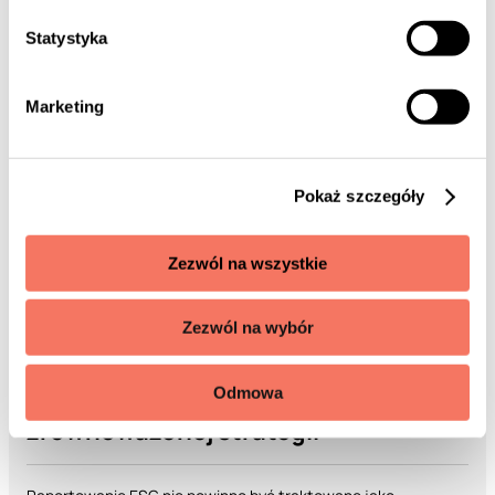
Statystyka
Marketing
Pokaż szczegóły
Zezwól na wszystkie
Zezwól na wybór
Raportowanie ESG jako fundament
Odmowa
zrównoważonej strategii