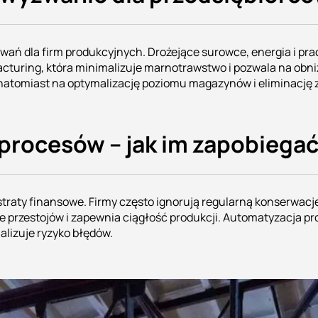
wań dla firm produkcyjnych. Drożejące surowce, energia i p
cturing, która minimalizuje marnotrawstwo i pozwala na obn
natomiast na optymalizację poziomu magazynów i eliminację
 procesów – jak im zapobiega
 straty finansowe. Firmy często ignorują regularną konserwac
 przestojów i zapewnia ciągłość produkcji. Automatyzacja 
lizuje ryzyko błędów.