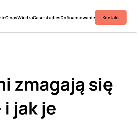
Kontakt
nie
O nas
Wiedza
Case studies
Dofinansowanie
i zmagają się
i jak je