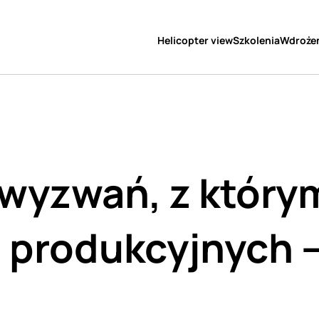
Helicopter view
Szkolenia
Wdroże
wyzwań, z którym
 produkcyjnych – 