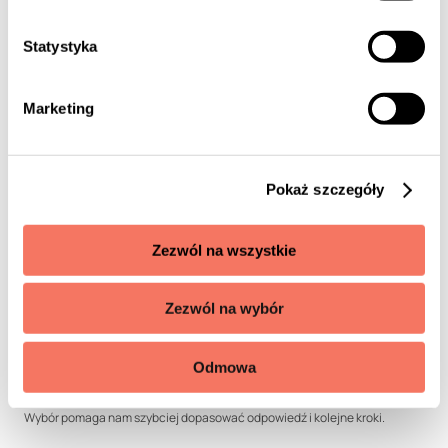
Statystyka
Marketing
Kontakt — napisz krótko, a my
Pokaż szczegóły
wrócimy z konkretem
Opisz w 2–3 zdaniach, co dzieje się w Twojej firmie i jaki
Zezwól na wszystkie
efekt jest dla Ciebie najważniejszy. Dobierzemy
właściwy pierwszy krok i odezwiemy się z
Zezwól na wybór
podsumowaniem.
Czego dotyczy zapytanie?
*
Odmowa
Wybór pomaga nam szybciej dopasować odpowiedź i kolejne kroki.