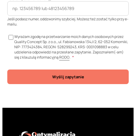
(opcjonalne)
Jeśli podasz numer, oddzwonimy szybciej. Możesz też zostać tylko przy e-
mailu.
Wyrażam zgodę na przetwarzanie moich danych osobowych przez
Quality Concept Sp. z o.o., ul. Fabianowska 134J/2, 62-052 Komorniki,
NIP: 7773424384, REGON: 528299243, KRS: 0001098883 w celu
udzielenia odpowiedzi na przesłane zapytanie. Zapoznałem(-am)
się z klauzulą informacyjną
RODO
.
*
Wyślij zapytanie