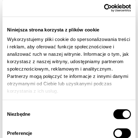
Niniejsza strona korzysta z plików cookie
Wykorzystujemy pliki cookie do spersonalizowania treści
i reklam, aby oferować funkcje społecznościowe i
analizować ruch w naszej witrynie. Informacje o tym, jak
korzystasz z naszej witryny, udostępniamy partnerom
społecznościowym, reklamowym i analitycznym.
Partnerzy mogą połączyć te informacje z innymi danymi
Branża metalowa – Jak optymalizacja
otrzymanymi od Ciebie lub uzyskanymi podczas
pracy pozwoliła zlikwidować 3 zmianę
korzystania z ich usług.
Problem: Niska efektywność procesów
produkcyjnych i operacji okołomaszynowych –
Wybór
konieczność pracy na 3 zmiany Działanie: Niska
Niezbędne
zgody
efektywność…
Preferencje
Czytaj więcej