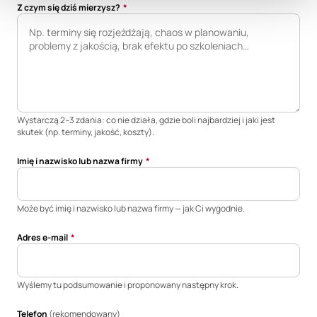
Z czym się dziś mierzysz?
*
Wystarczą 2–3 zdania: co nie działa, gdzie boli najbardziej i jaki jest
skutek (np. terminy, jakość, koszty).
*
*
(opcjonalne)
*
Imię i nazwisko lub nazwa firmy
*
Tak
Nie
Może być imię i nazwisko lub nazwa firmy — jak Ci wygodnie.
Adres e-mail
*
(opcjonalne)
(opcjonalne)
(opcjonalne)
(opcjonalne)
Wyślemy tu podsumowanie i proponowany następny krok.
Telefon
(rekomendowany)